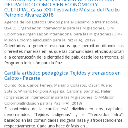
DEL PACÍFICO COMO BIEN ECONÓMICO Y
CULTURAL. Caso: XXII Festival de Música del Pacífico
Petronio Álvarez 2018
Agencia de los Estados Unidos para el Desarrollo Internacional,
USAID; Organización Internacional para las Migraciones, OIM
Colombia
(
Organización Internacional para las Migraciones (OIM-
Misión Colombia)Inclusión para la Paz (IPA)
,
2019
)
Orientados a generar escenarios que permitan difundir las
diferentes maneras en las que las comunidades étnicas aportan
a la construcción de la identidad del país, desde los territorios, el
Programa Inclusión para la Paz ...
Cartilla artístico pedagógica Tejidos y trenzados en
Caloto - Pazarte
Quinto Roa, Carlos Ferney; Mariano Collazos, Oscar; Ruano
Sotelo, William; Forgioni Angarita, Carolina; Sánchez, Helen
(
Organización Internacional para las Migraciones (OIM-Misión
Colombia)Inclusión para la Paz (IPA)
,
2018
)
El contenido de la cartilla está dividido en dos capítulos,
denominados “Tejidos indígenas” y el “Trenzados afro”,
basados en las comunidades indígena nasa y afrodescendiente,
respectivamente. Cada uno hace énfasis en ...