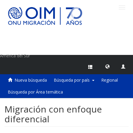
Camb
naveg
Centro de Información sobre Migraciones de la OIM
América del Sur
Nueva búsqueda
Búsqueda por país
Regional
Búsqueda por Área temática
Migración con enfoque
diferencial