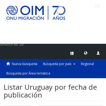
Camb
naveg
Centro de Información sobre Migraciones de la OIM
América del Sur
Nueva búsqueda
Búsqueda por país
Regional
Búsqueda por Área temática
Listar Uruguay por fecha de
publicación