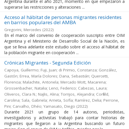
Argentina durante el año 2021, momento en que empezaron a
superarse las restricciones y alteraciones ...
Acceso al hábitat de personas migrantes residentes
en barrios populares del AMBA
Gregorini, Mercedes
(
2022
)
En el marco del convenio de cooperación suscripto entre OIM
Argentina y el Ministerio de Desarrollo Social de la Nación, es
que se lleva adelante este estudio sobre el acceso al hábitat de
la población migrante en cooperación ...
Crónicas Migrantes - Segunda Edición
Capoya, Guillermo; Fuji, Juan; di Primio, Constanza; González,
Gastón; Errea, María Dolores; Dana, Sebastián; Quercetti,
Florencia; Malachite, Antonela; Mercado Mott, Macarena;
Grossenbacher, Natalia; Lenci, Federico; Cabezas, Laura;
Oliveros, Clara N.; Najlis, Alina; Torrijos, Alejandra; Corfield,
Carolina; Sala, Gabriela; Arrieta, Sofía; Ramírez, Delia; Perrone,
Pini; Carvalho, Dhéo; Yamasato, Diego
(
2022
)
Durante 2021 un grupo de 14 autorxs, periodistas,
investigadorxs y activistas trabajó para contar historias de
migrantes que llegaron a la Argentina buscando un futuro