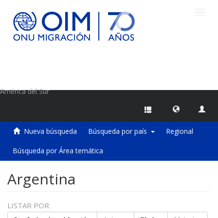
Camb
naveg
Centro de Información sobre Migraciones de la OIM
América del Sur
Nueva búsqueda
Búsqueda por país
Regional
Búsqueda por Área temática
Argentina
LISTAR POR