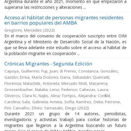
Argentina durante el año 2021, momento en que empezaron a
superarse las restricciones y alteraciones ...
Acceso al hábitat de personas migrantes residentes
en barrios populares del AMBA
Gregorini, Mercedes
(
2022
)
En el marco del convenio de cooperación suscripto entre OIM
Argentina y el Ministerio de Desarrollo Social de la Nación, es
que se lleva adelante este estudio sobre el acceso al hábitat de
la población migrante en cooperación ...
Crónicas Migrantes - Segunda Edición
Capoya, Guillermo; Fuji, Juan; di Primio, Constanza; González,
Gastón; Errea, María Dolores; Dana, Sebastián; Quercetti,
Florencia; Malachite, Antonela; Mercado Mott, Macarena;
Grossenbacher, Natalia; Lenci, Federico; Cabezas, Laura;
Oliveros, Clara N.; Najlis, Alina; Torrijos, Alejandra; Corfield,
Carolina; Sala, Gabriela; Arrieta, Sofía; Ramírez, Delia; Perrone,
Pini; Carvalho, Dhéo; Yamasato, Diego
(
2022
)
Durante 2021 un grupo de 14 autorxs, periodistas,
investigadorxs y activistas trabajó para contar historias de
migrantes que llegaron a la Argentina buscando un futuro