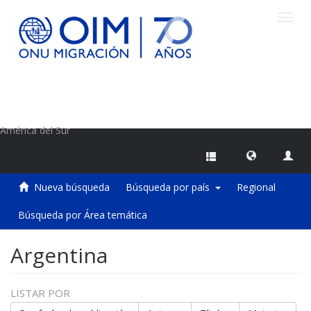
Camb
naveg
Centro de Información sobre Migraciones de la OIM
América del Sur
Nueva búsqueda
Búsqueda por país
Regional
Búsqueda por Área temática
Argentina
LISTAR POR