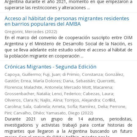
Argentina durante el año 2021, momento en que empezaron a
superarse las restricciones y alteraciones ...
Acceso al hábitat de personas migrantes residentes
en barrios populares del AMBA
Gregorini, Mercedes
(
2022
)
En el marco del convenio de cooperación suscripto entre OIM
Argentina y el Ministerio de Desarrollo Social de la Nación, es
que se lleva adelante este estudio sobre el acceso al hábitat de
la población migrante en cooperación ...
Crónicas Migrantes - Segunda Edición
Capoya, Guillermo; Fuji, Juan; di Primio, Constanza; González,
Gastón; Errea, María Dolores; Dana, Sebastián; Quercetti,
Florencia; Malachite, Antonela; Mercado Mott, Macarena;
Grossenbacher, Natalia; Lenci, Federico; Cabezas, Laura;
Oliveros, Clara N.; Najlis, Alina; Torrijos, Alejandra; Corfield,
Carolina; Sala, Gabriela; Arrieta, Sofía; Ramírez, Delia; Perrone,
Pini; Carvalho, Dhéo; Yamasato, Diego
(
2022
)
Durante 2021 un grupo de 14 autorxs, periodistas,
investigadorxs y activistas trabajó para contar historias de
migrantes que llegaron a la Argentina buscando un futuro