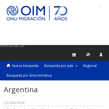
Camb
naveg
Centro de Información sobre Migraciones de la OIM
América del Sur
Nueva búsqueda
Búsqueda por país
Regional
Búsqueda por Área temática
Argentina
LISTAR POR