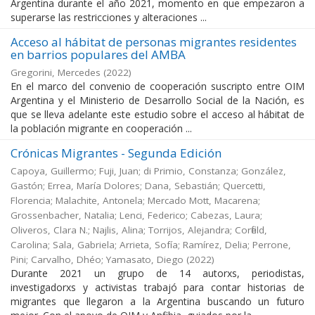
Argentina durante el año 2021, momento en que empezaron a
superarse las restricciones y alteraciones ...
Acceso al hábitat de personas migrantes residentes
en barrios populares del AMBA
Gregorini, Mercedes
(
2022
)
En el marco del convenio de cooperación suscripto entre OIM
Argentina y el Ministerio de Desarrollo Social de la Nación, es
que se lleva adelante este estudio sobre el acceso al hábitat de
la población migrante en cooperación ...
Crónicas Migrantes - Segunda Edición
Capoya, Guillermo; Fuji, Juan; di Primio, Constanza; González,
Gastón; Errea, María Dolores; Dana, Sebastián; Quercetti,
Florencia; Malachite, Antonela; Mercado Mott, Macarena;
Grossenbacher, Natalia; Lenci, Federico; Cabezas, Laura;
Oliveros, Clara N.; Najlis, Alina; Torrijos, Alejandra; Corfield,
Carolina; Sala, Gabriela; Arrieta, Sofía; Ramírez, Delia; Perrone,
Pini; Carvalho, Dhéo; Yamasato, Diego
(
2022
)
Durante 2021 un grupo de 14 autorxs, periodistas,
investigadorxs y activistas trabajó para contar historias de
migrantes que llegaron a la Argentina buscando un futuro