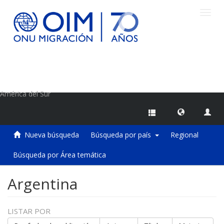
Camb
naveg
Centro de Información sobre Migraciones de la OIM
América del Sur
Nueva búsqueda
Búsqueda por país
Regional
Búsqueda por Área temática
Argentina
LISTAR POR