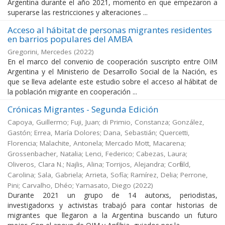
Argentina durante el año 2021, momento en que empezaron a
superarse las restricciones y alteraciones ...
Acceso al hábitat de personas migrantes residentes
en barrios populares del AMBA
Gregorini, Mercedes
(
2022
)
En el marco del convenio de cooperación suscripto entre OIM
Argentina y el Ministerio de Desarrollo Social de la Nación, es
que se lleva adelante este estudio sobre el acceso al hábitat de
la población migrante en cooperación ...
Crónicas Migrantes - Segunda Edición
Capoya, Guillermo; Fuji, Juan; di Primio, Constanza; González,
Gastón; Errea, María Dolores; Dana, Sebastián; Quercetti,
Florencia; Malachite, Antonela; Mercado Mott, Macarena;
Grossenbacher, Natalia; Lenci, Federico; Cabezas, Laura;
Oliveros, Clara N.; Najlis, Alina; Torrijos, Alejandra; Corfield,
Carolina; Sala, Gabriela; Arrieta, Sofía; Ramírez, Delia; Perrone,
Pini; Carvalho, Dhéo; Yamasato, Diego
(
2022
)
Durante 2021 un grupo de 14 autorxs, periodistas,
investigadorxs y activistas trabajó para contar historias de
migrantes que llegaron a la Argentina buscando un futuro