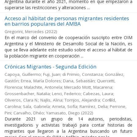
Argentina durante el año 2021, momento en que empezaron a
superarse las restricciones y alteraciones ...
Acceso al hábitat de personas migrantes residentes
en barrios populares del AMBA
Gregorini, Mercedes
(
2022
)
En el marco del convenio de cooperación suscripto entre OIM
Argentina y el Ministerio de Desarrollo Social de la Nación, es
que se lleva adelante este estudio sobre el acceso al hábitat de
la población migrante en cooperación ...
Crónicas Migrantes - Segunda Edición
Capoya, Guillermo; Fuji, Juan; di Primio, Constanza; González,
Gastón; Errea, María Dolores; Dana, Sebastián; Quercetti,
Florencia; Malachite, Antonela; Mercado Mott, Macarena;
Grossenbacher, Natalia; Lenci, Federico; Cabezas, Laura;
Oliveros, Clara N.; Najlis, Alina; Torrijos, Alejandra; Corfield,
Carolina; Sala, Gabriela; Arrieta, Sofía; Ramírez, Delia; Perrone,
Pini; Carvalho, Dhéo; Yamasato, Diego
(
2022
)
Durante 2021 un grupo de 14 autorxs, periodistas,
investigadorxs y activistas trabajó para contar historias de
migrantes que llegaron a la Argentina buscando un futuro