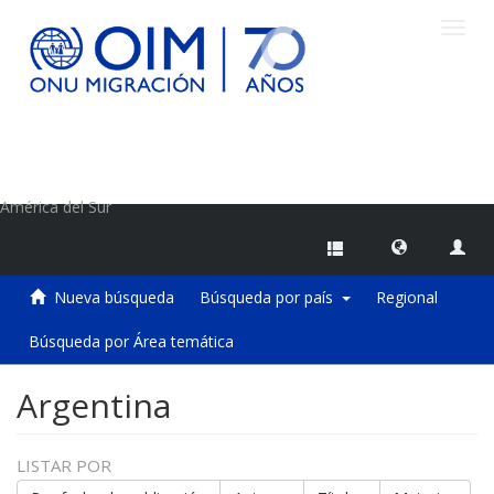
Camb
naveg
Centro de Información sobre Migraciones de la OIM
América del Sur
Nueva búsqueda
Búsqueda por país
Regional
Búsqueda por Área temática
Argentina
LISTAR POR