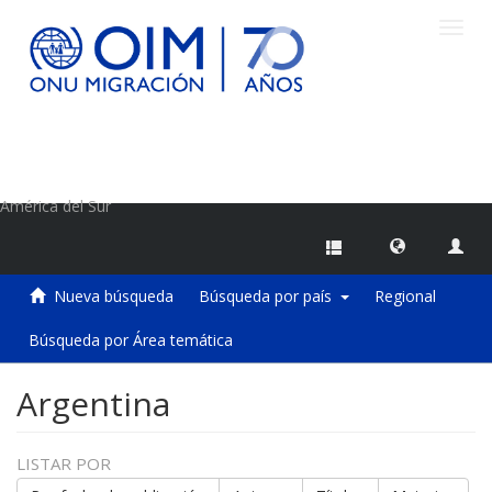
Camb
naveg
Centro de Información sobre Migraciones de la OIM
América del Sur
Nueva búsqueda
Búsqueda por país
Regional
Búsqueda por Área temática
Argentina
LISTAR POR