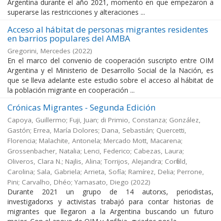
Argentina durante el año 2021, momento en que empezaron a
superarse las restricciones y alteraciones ...
Acceso al hábitat de personas migrantes residentes
en barrios populares del AMBA
Gregorini, Mercedes
(
2022
)
En el marco del convenio de cooperación suscripto entre OIM
Argentina y el Ministerio de Desarrollo Social de la Nación, es
que se lleva adelante este estudio sobre el acceso al hábitat de
la población migrante en cooperación ...
Crónicas Migrantes - Segunda Edición
Capoya, Guillermo; Fuji, Juan; di Primio, Constanza; González,
Gastón; Errea, María Dolores; Dana, Sebastián; Quercetti,
Florencia; Malachite, Antonela; Mercado Mott, Macarena;
Grossenbacher, Natalia; Lenci, Federico; Cabezas, Laura;
Oliveros, Clara N.; Najlis, Alina; Torrijos, Alejandra; Corfield,
Carolina; Sala, Gabriela; Arrieta, Sofía; Ramírez, Delia; Perrone,
Pini; Carvalho, Dhéo; Yamasato, Diego
(
2022
)
Durante 2021 un grupo de 14 autorxs, periodistas,
investigadorxs y activistas trabajó para contar historias de
migrantes que llegaron a la Argentina buscando un futuro