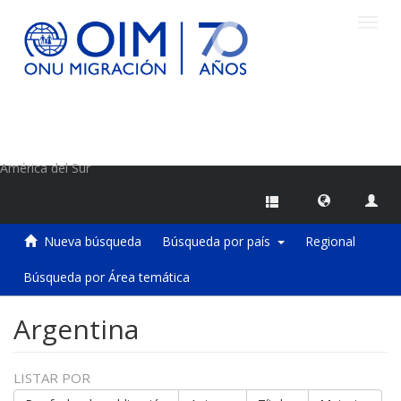
Camb
naveg
Centro de Información sobre Migraciones de la OIM
América del Sur
Nueva búsqueda
Búsqueda por país
Regional
Búsqueda por Área temática
Argentina
LISTAR POR