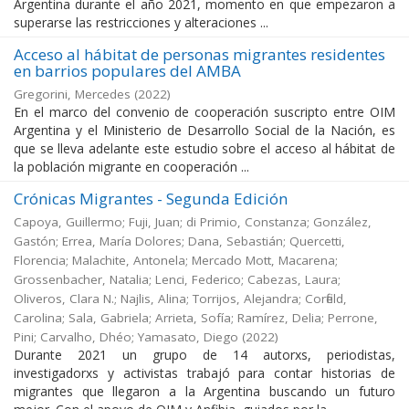
Argentina durante el año 2021, momento en que empezaron a
superarse las restricciones y alteraciones ...
Acceso al hábitat de personas migrantes residentes
en barrios populares del AMBA
Gregorini, Mercedes
(
2022
)
En el marco del convenio de cooperación suscripto entre OIM
Argentina y el Ministerio de Desarrollo Social de la Nación, es
que se lleva adelante este estudio sobre el acceso al hábitat de
la población migrante en cooperación ...
Crónicas Migrantes - Segunda Edición
Capoya, Guillermo; Fuji, Juan; di Primio, Constanza; González,
Gastón; Errea, María Dolores; Dana, Sebastián; Quercetti,
Florencia; Malachite, Antonela; Mercado Mott, Macarena;
Grossenbacher, Natalia; Lenci, Federico; Cabezas, Laura;
Oliveros, Clara N.; Najlis, Alina; Torrijos, Alejandra; Corfield,
Carolina; Sala, Gabriela; Arrieta, Sofía; Ramírez, Delia; Perrone,
Pini; Carvalho, Dhéo; Yamasato, Diego
(
2022
)
Durante 2021 un grupo de 14 autorxs, periodistas,
investigadorxs y activistas trabajó para contar historias de
migrantes que llegaron a la Argentina buscando un futuro