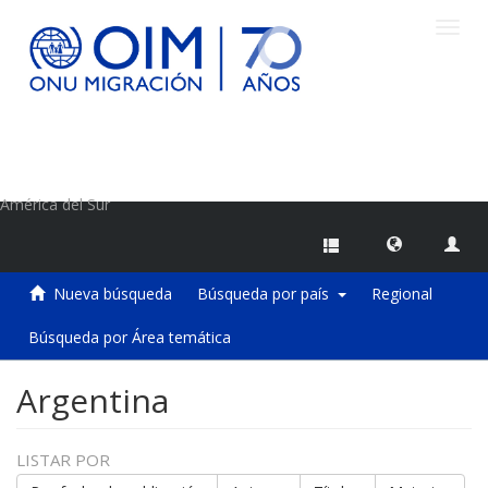
Camb
naveg
Centro de Información sobre Migraciones de la OIM
América del Sur
Nueva búsqueda
Búsqueda por país
Regional
Búsqueda por Área temática
Argentina
LISTAR POR