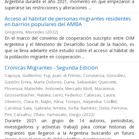
Argentina durante el año 2021, momento en que empezaron a
superarse las restricciones y alteraciones ...
Acceso al hábitat de personas migrantes residentes
en barrios populares del AMBA
Gregorini, Mercedes
(
2022
)
En el marco del convenio de cooperación suscripto entre OIM
Argentina y el Ministerio de Desarrollo Social de la Nación, es
que se lleva adelante este estudio sobre el acceso al hábitat de
la población migrante en cooperación ...
Crónicas Migrantes - Segunda Edición
Capoya, Guillermo; Fuji, Juan; di Primio, Constanza; González,
Gastón; Errea, María Dolores; Dana, Sebastián; Quercetti,
Florencia; Malachite, Antonela; Mercado Mott, Macarena;
Grossenbacher, Natalia; Lenci, Federico; Cabezas, Laura;
Oliveros, Clara N.; Najlis, Alina; Torrijos, Alejandra; Corfield,
Carolina; Sala, Gabriela; Arrieta, Sofía; Ramírez, Delia; Perrone,
Pini; Carvalho, Dhéo; Yamasato, Diego
(
2022
)
Durante 2021 un grupo de 14 autorxs, periodistas,
investigadorxs y activistas trabajó para contar historias de
migrantes que llegaron a la Argentina buscando un futuro