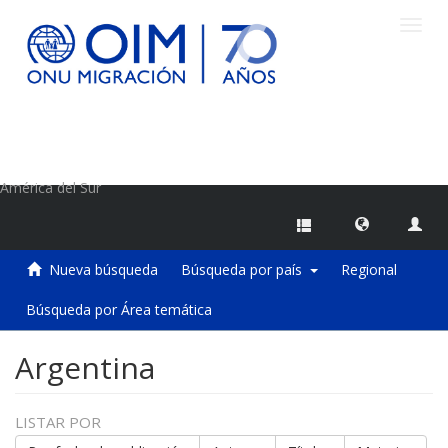
Camb
naveg
Centro de Información sobre Migraciones de la OIM
América del Sur
Nueva búsqueda
Búsqueda por país
Regional
Búsqueda por Área temática
Argentina
LISTAR POR