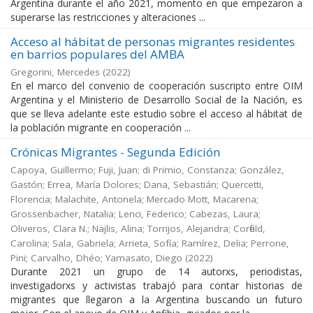
Argentina durante el año 2021, momento en que empezaron a
superarse las restricciones y alteraciones ...
Acceso al hábitat de personas migrantes residentes
en barrios populares del AMBA
Gregorini, Mercedes
(
2022
)
En el marco del convenio de cooperación suscripto entre OIM
Argentina y el Ministerio de Desarrollo Social de la Nación, es
que se lleva adelante este estudio sobre el acceso al hábitat de
la población migrante en cooperación ...
Crónicas Migrantes - Segunda Edición
Capoya, Guillermo; Fuji, Juan; di Primio, Constanza; González,
Gastón; Errea, María Dolores; Dana, Sebastián; Quercetti,
Florencia; Malachite, Antonela; Mercado Mott, Macarena;
Grossenbacher, Natalia; Lenci, Federico; Cabezas, Laura;
Oliveros, Clara N.; Najlis, Alina; Torrijos, Alejandra; Corfield,
Carolina; Sala, Gabriela; Arrieta, Sofía; Ramírez, Delia; Perrone,
Pini; Carvalho, Dhéo; Yamasato, Diego
(
2022
)
Durante 2021 un grupo de 14 autorxs, periodistas,
investigadorxs y activistas trabajó para contar historias de
migrantes que llegaron a la Argentina buscando un futuro