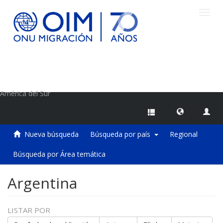
Camb
naveg
Centro de Información sobre Migraciones de la OIM
América del Sur
Nueva búsqueda
Búsqueda por país
Regional
Búsqueda por Área temática
Argentina
LISTAR POR