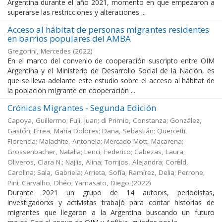
Argentina durante el año 2021, momento en que empezaron a
superarse las restricciones y alteraciones ...
Acceso al hábitat de personas migrantes residentes
en barrios populares del AMBA
Gregorini, Mercedes
(
2022
)
En el marco del convenio de cooperación suscripto entre OIM
Argentina y el Ministerio de Desarrollo Social de la Nación, es
que se lleva adelante este estudio sobre el acceso al hábitat de
la población migrante en cooperación ...
Crónicas Migrantes - Segunda Edición
Capoya, Guillermo; Fuji, Juan; di Primio, Constanza; González,
Gastón; Errea, María Dolores; Dana, Sebastián; Quercetti,
Florencia; Malachite, Antonela; Mercado Mott, Macarena;
Grossenbacher, Natalia; Lenci, Federico; Cabezas, Laura;
Oliveros, Clara N.; Najlis, Alina; Torrijos, Alejandra; Corfield,
Carolina; Sala, Gabriela; Arrieta, Sofía; Ramírez, Delia; Perrone,
Pini; Carvalho, Dhéo; Yamasato, Diego
(
2022
)
Durante 2021 un grupo de 14 autorxs, periodistas,
investigadorxs y activistas trabajó para contar historias de
migrantes que llegaron a la Argentina buscando un futuro