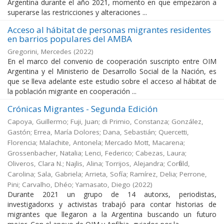
Argentina durante el año 2021, momento en que empezaron a
superarse las restricciones y alteraciones ...
Acceso al hábitat de personas migrantes residentes
en barrios populares del AMBA
Gregorini, Mercedes
(
2022
)
En el marco del convenio de cooperación suscripto entre OIM
Argentina y el Ministerio de Desarrollo Social de la Nación, es
que se lleva adelante este estudio sobre el acceso al hábitat de
la población migrante en cooperación ...
Crónicas Migrantes - Segunda Edición
Capoya, Guillermo; Fuji, Juan; di Primio, Constanza; González,
Gastón; Errea, María Dolores; Dana, Sebastián; Quercetti,
Florencia; Malachite, Antonela; Mercado Mott, Macarena;
Grossenbacher, Natalia; Lenci, Federico; Cabezas, Laura;
Oliveros, Clara N.; Najlis, Alina; Torrijos, Alejandra; Corfield,
Carolina; Sala, Gabriela; Arrieta, Sofía; Ramírez, Delia; Perrone,
Pini; Carvalho, Dhéo; Yamasato, Diego
(
2022
)
Durante 2021 un grupo de 14 autorxs, periodistas,
investigadorxs y activistas trabajó para contar historias de
migrantes que llegaron a la Argentina buscando un futuro