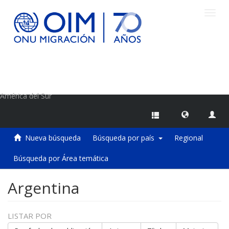
Camb
naveg
Centro de Información sobre Migraciones de la OIM
América del Sur
Nueva búsqueda
Búsqueda por país
Regional
Búsqueda por Área temática
Argentina
LISTAR POR