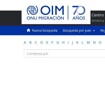
Centro
América 
Nueva búsqueda
Búsqueda por país
Re
A
B
C
D
E
F
G
H
I
J
K
L
M
N
O