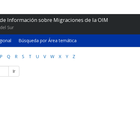
 de Información sobre Migraciones de la OIM
del Sur
gional
Búsqueda por Área temática
P
Q
R
S
T
U
V
W
X
Y
Z
Ir