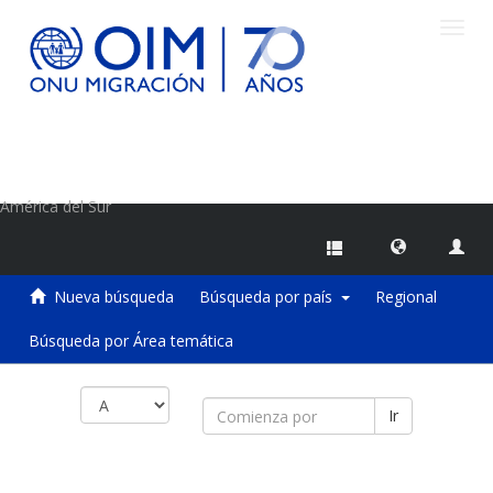
Camb
naveg
Centro de Información sobre Migraciones de la OIM
América del Sur
Nueva búsqueda
Búsqueda por país
Regional
Búsqueda por Área temática
Ir