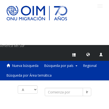
Camb
naveg
Centro de Información sobre Migraciones de la OIM
América del Sur
Nueva búsqueda
Búsqueda por país
Regional
Búsqueda por Área temática
Ir