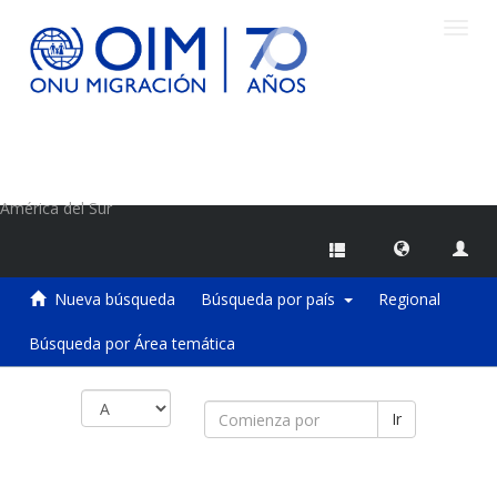
Camb
naveg
Centro de Información sobre Migraciones de la OIM
América del Sur
Nueva búsqueda
Búsqueda por país
Regional
Búsqueda por Área temática
Ir