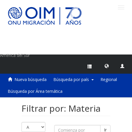
Camb
naveg
Centro de Información sobre Migraciones de la OIM
América del Sur
Nueva búsqueda
Búsqueda por país
Regional
Búsqueda por Área temática
Filtrar por: Materia
Ir