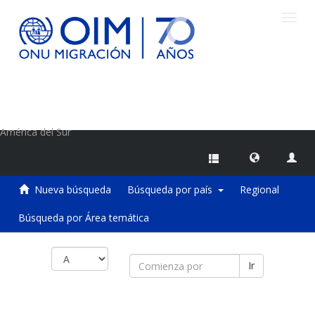
Camb
naveg
Centro de Información sobre Migraciones de la OIM
América del Sur
Nueva búsqueda
Búsqueda por país
Regional
Búsqueda por Área temática
Ir