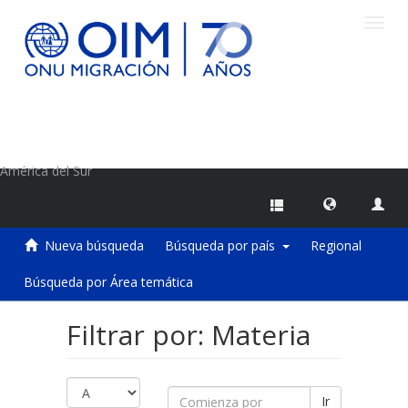
Camb
naveg
Centro de Información sobre Migraciones de la OIM
América del Sur
Nueva búsqueda
Búsqueda por país
Regional
Búsqueda por Área temática
Filtrar por: Materia
Ir