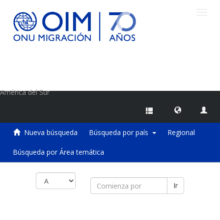
Camb
naveg
Centro de Información sobre Migraciones de la OIM
América del Sur
Nueva búsqueda
Búsqueda por país
Regional
Búsqueda por Área temática
Ir