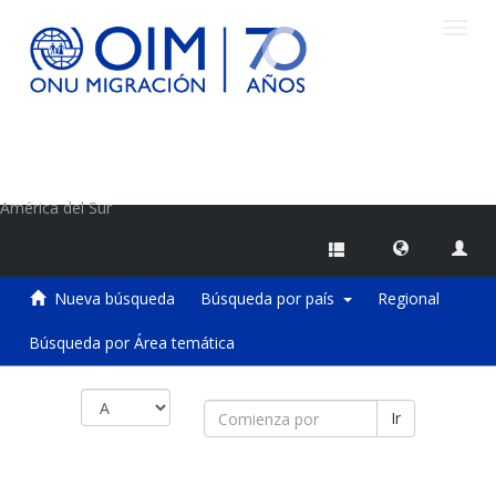
Camb
naveg
Centro de Información sobre Migraciones de la OIM
América del Sur
Nueva búsqueda
Búsqueda por país
Regional
Búsqueda por Área temática
Ir