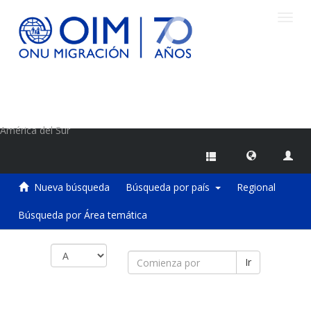
Camb
naveg
Centro de Información sobre Migraciones de la OIM
América del Sur
Nueva búsqueda
Búsqueda por país
Regional
Búsqueda por Área temática
Ir