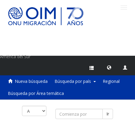
Camb
naveg
Centro de Información sobre Migraciones de la OIM
América del Sur
Nueva búsqueda
Búsqueda por país
Regional
Búsqueda por Área temática
Ir