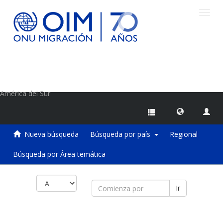
Camb
naveg
Centro de Información sobre Migraciones de la OIM
América del Sur
Nueva búsqueda
Búsqueda por país
Regional
Búsqueda por Área temática
Ir