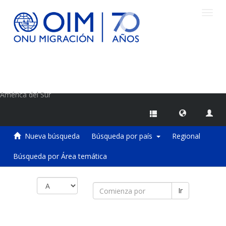
Camb
naveg
Centro de Información sobre Migraciones de la OIM
América del Sur
Nueva búsqueda
Búsqueda por país
Regional
Búsqueda por Área temática
Ir