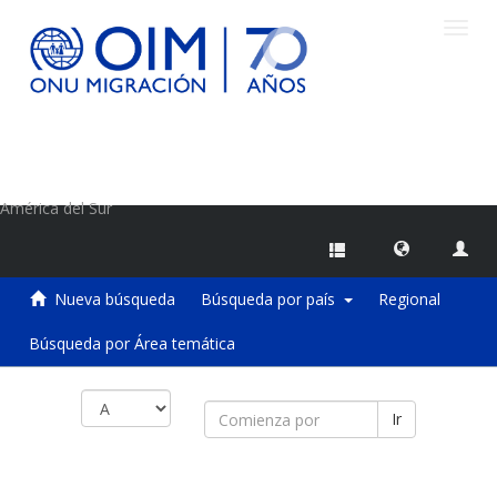
Camb
naveg
Centro de Información sobre Migraciones de la OIM
América del Sur
Nueva búsqueda
Búsqueda por país
Regional
Búsqueda por Área temática
Ir