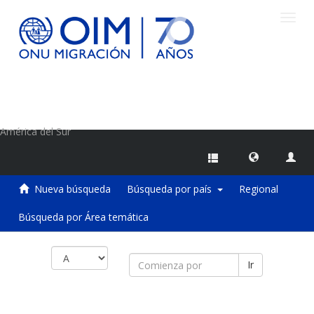
Camb
naveg
Centro de Información sobre Migraciones de la OIM
América del Sur
Nueva búsqueda
Búsqueda por país
Regional
Búsqueda por Área temática
Ir