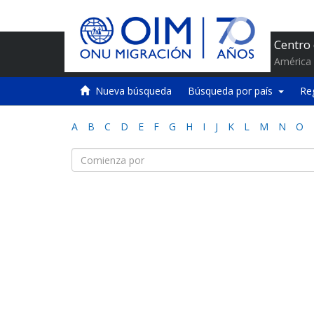
Centro
América 
Nueva búsqueda
Búsqueda por país
Re
A
B
C
D
E
F
G
H
I
J
K
L
M
N
O