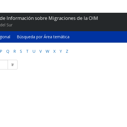
 de Información sobre Migraciones de la OIM
del Sur
gional
Búsqueda por Área temática
P
Q
R
S
T
U
V
W
X
Y
Z
Ir