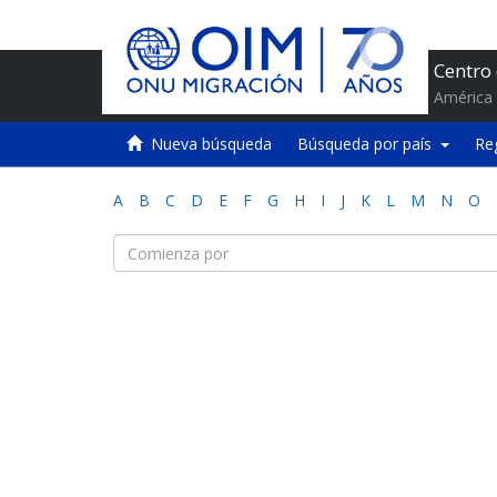
Centro
América 
Nueva búsqueda
Búsqueda por país
Re
A
B
C
D
E
F
G
H
I
J
K
L
M
N
O