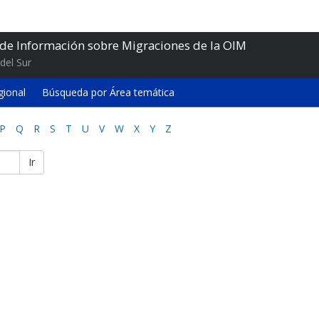
 de Información sobre Migraciones de la OIM
del Sur
gional
Búsqueda por Área temática
P
Q
R
S
T
U
V
W
X
Y
Z
Ir