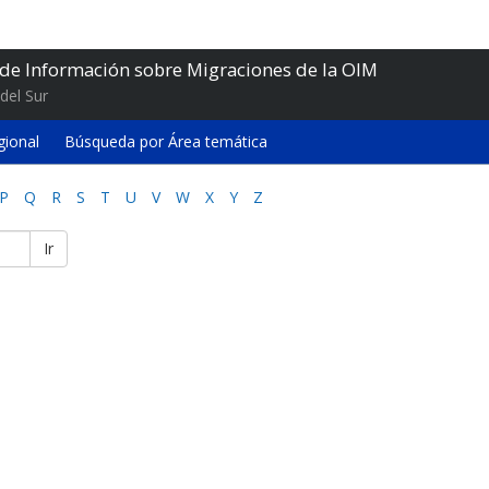
 de Información sobre Migraciones de la OIM
del Sur
gional
Búsqueda por Área temática
P
Q
R
S
T
U
V
W
X
Y
Z
Ir