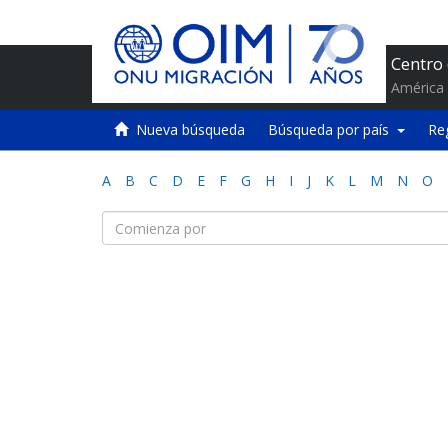
Centro
América 
Nueva búsqueda
Búsqueda por país
Re
A
B
C
D
E
F
G
H
I
J
K
L
M
N
O