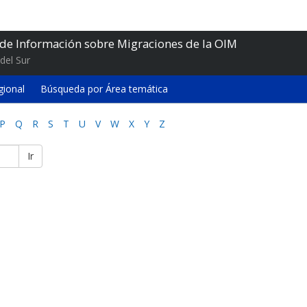
 de Información sobre Migraciones de la OIM
del Sur
gional
Búsqueda por Área temática
P
Q
R
S
T
U
V
W
X
Y
Z
Ir