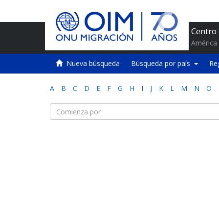
Centro
América 
Nueva búsqueda
Búsqueda por país
Re
A
B
C
D
E
F
G
H
I
J
K
L
M
N
O