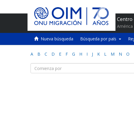
Centro
América 
Nueva búsqueda
Búsqueda por país
Re
A
B
C
D
E
F
G
H
I
J
K
L
M
N
O