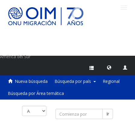
Camb
naveg
Centro de Información sobre Migraciones de la OIM
América del Sur
Nueva búsqueda
Búsqueda por país
Regional
Búsqueda por Área temática
Ir