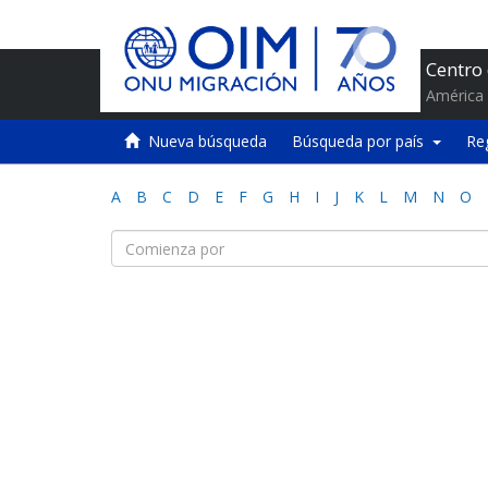
Centro
América 
Nueva búsqueda
Búsqueda por país
Re
A
B
C
D
E
F
G
H
I
J
K
L
M
N
O