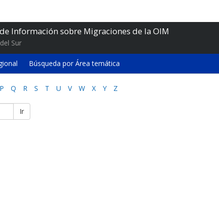
 de Información sobre Migraciones de la OIM
del Sur
gional
Búsqueda por Área temática
P
Q
R
S
T
U
V
W
X
Y
Z
Ir