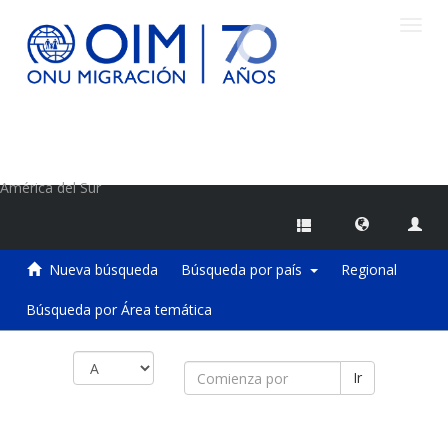
Camb
naveg
Centro de Información sobre Migraciones de la OIM
América del Sur
Nueva búsqueda
Búsqueda por país
Regional
Búsqueda por Área temática
Ir