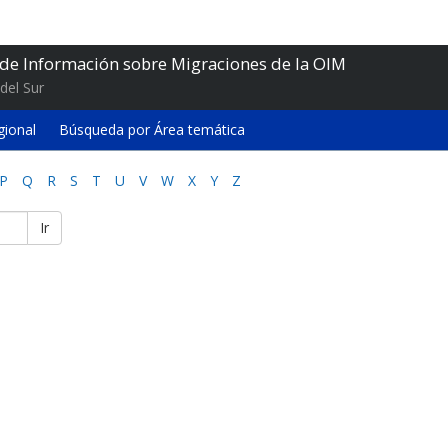
 de Información sobre Migraciones de la OIM
del Sur
gional
Búsqueda por Área temática
P
Q
R
S
T
U
V
W
X
Y
Z
Ir