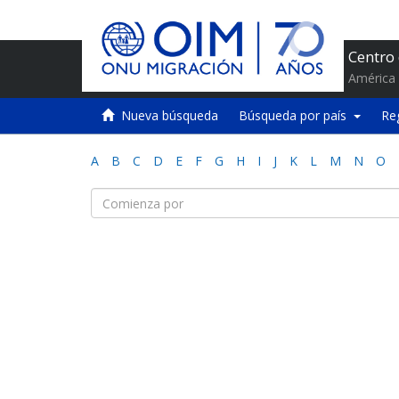
Centro
América 
Nueva búsqueda
Búsqueda por país
Re
A
B
C
D
E
F
G
H
I
J
K
L
M
N
O