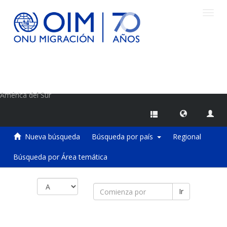
Camb
naveg
Centro de Información sobre Migraciones de la OIM
América del Sur
Nueva búsqueda
Búsqueda por país
Regional
Búsqueda por Área temática
Ir