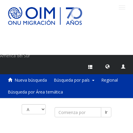
Camb
naveg
Centro de Información sobre Migraciones de la OIM
América del Sur
Nueva búsqueda
Búsqueda por país
Regional
Búsqueda por Área temática
Ir