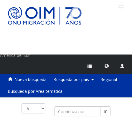
Camb
naveg
Centro de Información sobre Migraciones de la OIM
América del Sur
Nueva búsqueda
Búsqueda por país
Regional
Búsqueda por Área temática
Ir