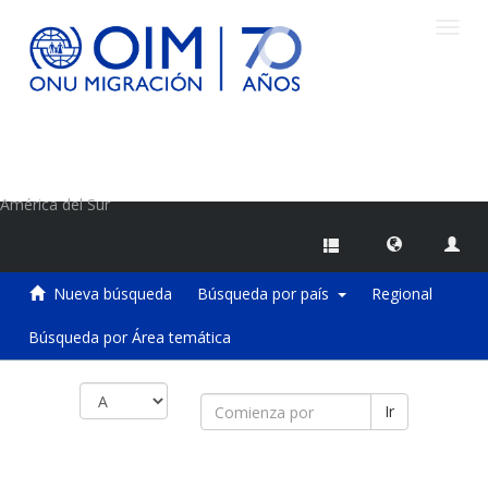
Camb
naveg
Centro de Información sobre Migraciones de la OIM
América del Sur
Nueva búsqueda
Búsqueda por país
Regional
Búsqueda por Área temática
Ir