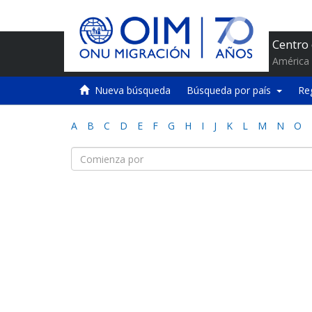
Centro
América 
Nueva búsqueda
Búsqueda por país
Re
A
B
C
D
E
F
G
H
I
J
K
L
M
N
O