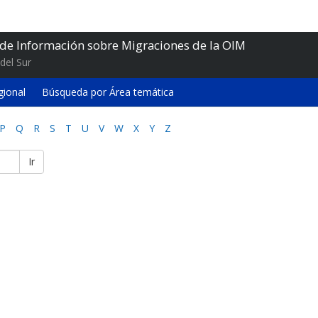
 de Información sobre Migraciones de la OIM
del Sur
gional
Búsqueda por Área temática
P
Q
R
S
T
U
V
W
X
Y
Z
Ir