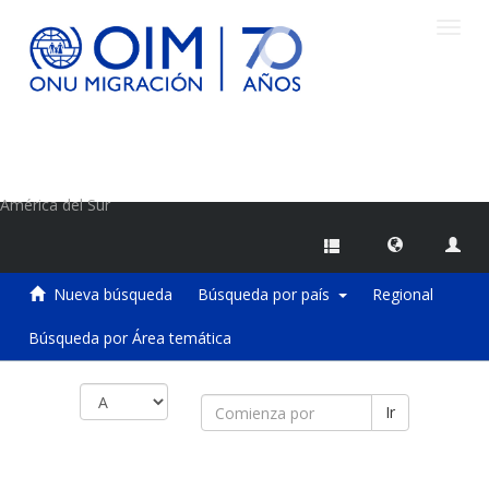
Camb
naveg
Centro de Información sobre Migraciones de la OIM
América del Sur
Nueva búsqueda
Búsqueda por país
Regional
Búsqueda por Área temática
Ir