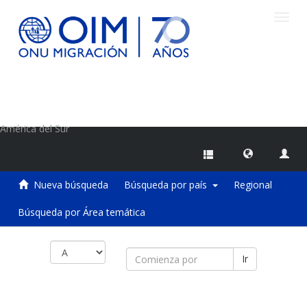
Camb
naveg
Centro de Información sobre Migraciones de la OIM
América del Sur
Nueva búsqueda
Búsqueda por país
Regional
Búsqueda por Área temática
Ir