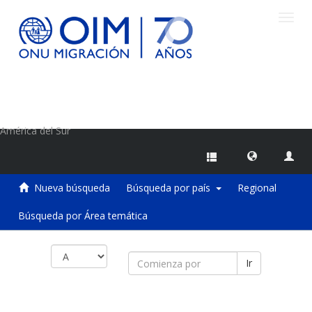
Camb
naveg
Centro de Información sobre Migraciones de la OIM
América del Sur
Nueva búsqueda
Búsqueda por país
Regional
Búsqueda por Área temática
Ir