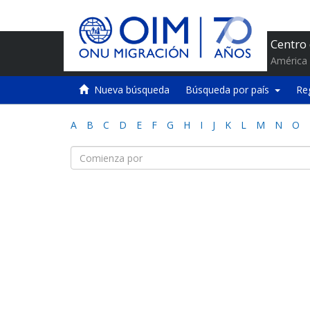
Centro
América 
Nueva búsqueda
Búsqueda por país
Re
A
B
C
D
E
F
G
H
I
J
K
L
M
N
O