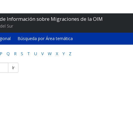
 de Información sobre Migraciones de la OIM
del Sur
gional
Búsqueda por Área temática
P
Q
R
S
T
U
V
W
X
Y
Z
Ir