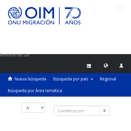
Camb
naveg
Centro de Información sobre Migraciones de la OIM
América del Sur
Nueva búsqueda
Búsqueda por país
Regional
Búsqueda por Área temática
Ir