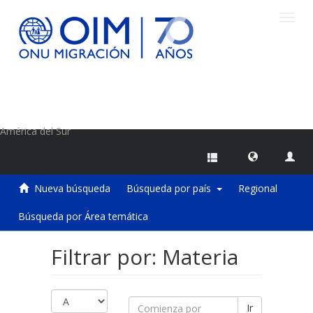
Camb
naveg
Centro de Información sobre Migraciones de la OIM
América del Sur
Nueva búsqueda
Búsqueda por país
Regional
Búsqueda por Área temática
Filtrar por: Materia
Ir