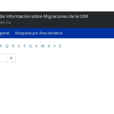
 de Información sobre Migraciones de la OIM
del Sur
gional
Búsqueda por Área temática
P
Q
R
S
T
U
V
W
X
Y
Z
Ir