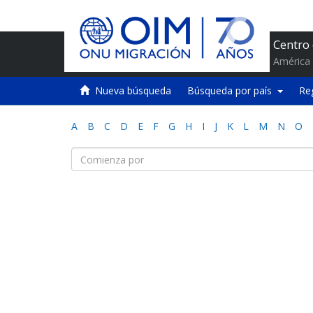
Centro
América 
Nueva búsqueda
Búsqueda por país
Re
A
B
C
D
E
F
G
H
I
J
K
L
M
N
O